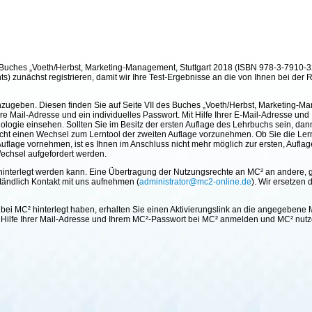
es Buches „Voeth/Herbst, Marketing-Management, Stuttgart 2018 (ISBN 978-3-7910-3
) zunächst registrieren, damit wir Ihre Test-Ergebnisse an die von Ihnen bei der 
zugeben. Diesen finden Sie auf Seite VII des Buches „Voeth/Herbst, Marketing-M
re Mail-Adresse und ein individuelles Passwort. Mit Hilfe Ihrer E-Mail-Adresse un
ologie einsehen. Sollten Sie im Besitz der ersten Auflage des Lehrbuchs sein, da
licht einen Wechsel zum Lerntool der zweiten Auflage vorzunehmen. Ob Sie die Le
Auflage vornehmen, ist es Ihnen im Anschluss nicht mehr möglich zur ersten, Aufl
echsel aufgefordert werden.
hinterlegt werden kann. Eine Übertragung der Nutzungsrechte an MC² an andere, gg
ständlich Kontakt mit uns aufnehmen (
administrator@mc2-online.de
). Wir ersetzen 
i MC² hinterlegt haben, erhalten Sie einen Aktivierungslink an die angegebene M
it Hilfe Ihrer Mail-Adresse und Ihrem MC²-Passwort bei MC² anmelden und MC² nutz