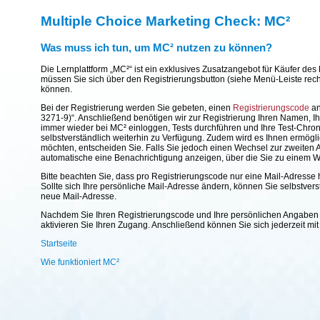
Multiple Choice Marketing Check: MC²
Was muss ich tun, um MC² nutzen zu können?
Die Lernplattform „MC²“ ist ein exklusives Zusatzangebot für Käufer d
müssen Sie sich über den Registrierungsbutton (siehe Menü-Leiste rechts
können.
Bei der Registrierung werden Sie gebeten, einen
Registrierungscode
an
3271-9)“. Anschließend benötigen wir zur Registrierung Ihren Namen, Ih
immer wieder bei MC² einloggen, Tests durchführen und Ihre Test-Chron
selbstverständlich weiterhin zu Verfügung. Zudem wird es Ihnen ermög
möchten, entscheiden Sie. Falls Sie jedoch einen Wechsel zur zweiten 
automatische eine Benachrichtigung anzeigen, über die Sie zu einem W
Bitte beachten Sie, dass pro Registrierungscode nur eine Mail-Adresse 
Sollte sich Ihre persönliche Mail-Adresse ändern, können Sie selbstver
neue Mail-Adresse.
Nachdem Sie Ihren Registrierungscode und Ihre persönlichen Angaben be
aktivieren Sie Ihren Zugang. Anschließend können Sie sich jederzeit m
Startseite
Wie funktioniert MC²