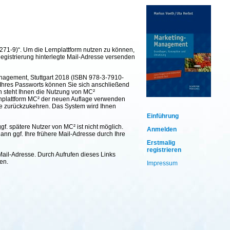
271-9)“. Um die Lernplattform nutzen zu können,
Registrierung hinterlegte Mail-Adresse versenden
anagement, Stuttgart 2018 (ISBN 978-3-7910-
d Ihres Passworts können Sie sich anschließend
nn steht Ihnen die Nutzung von MC²
rnplattform MC² der neuen Auflage verwenden
age zurückzukehren. Das System wird Ihnen
Einführung
f. spätere Nutzer von MC² ist nicht möglich.
Anmelden
dann ggf. Ihre frühere Mail-Adresse durch Ihre
Erstmalig
registrieren
ail-Adresse. Durch Aufrufen dieses Links
en.
Impressum