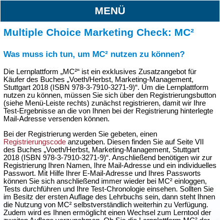
MENÜ
Multiple Choice Marketing Check: MC²
Was muss ich tun, um MC² nutzen zu können?
Die Lernplattform „MC²“ ist ein exklusives Zusatzangebot für
Käufer des Buches „Voeth/Herbst, Marketing-Management,
Stuttgart 2018 (ISBN 978-3-7910-3271-9)“. Um die Lernplattform
nutzen zu können, müssen Sie sich über den Registrierungsbutton
(siehe Menü-Leiste rechts) zunächst registrieren, damit wir Ihre
Test-Ergebnisse an die von Ihnen bei der Registrierung hinterlegte
Mail-Adresse versenden können.
Bei der Registrierung werden Sie gebeten, einen
Registrierungscode
anzugeben. Diesen finden Sie auf Seite VII
des Buches „Voeth/Herbst, Marketing-Management, Stuttgart
2018 (ISBN 978-3-7910-3271-9)“. Anschließend benötigen wir zur
Registrierung Ihren Namen, Ihre Mail-Adresse und ein individuelles
Passwort. Mit Hilfe Ihrer E-Mail-Adresse und Ihres Passworts
können Sie sich anschließend immer wieder bei MC² einloggen,
Tests durchführen und Ihre Test-Chronologie einsehen. Sollten Sie
im Besitz der ersten Auflage des Lehrbuchs sein, dann steht Ihnen
die Nutzung von MC² selbstverständlich weiterhin zu Verfügung.
Zudem wird es Ihnen ermöglicht einen Wechsel zum Lerntool der