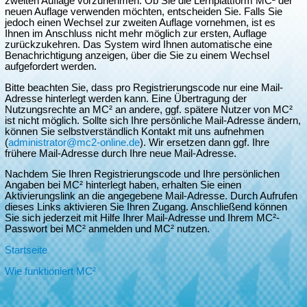
zweiten Auflage vorzunehmen. Ob Sie die Lernplattform MC² der
neuen Auflage verwenden möchten, entscheiden Sie. Falls Sie
jedoch einen Wechsel zur zweiten Auflage vornehmen, ist es
Ihnen im Anschluss nicht mehr möglich zur ersten, Auflage
zurückzukehren. Das System wird Ihnen automatische eine
Benachrichtigung anzeigen, über die Sie zu einem Wechsel
aufgefordert werden.
Bitte beachten Sie, dass pro Registrierungscode nur eine Mail-
Adresse hinterlegt werden kann. Eine Übertragung der
Nutzungsrechte an MC² an andere, ggf. spätere Nutzer von MC²
ist nicht möglich. Sollte sich Ihre persönliche Mail-Adresse ändern,
können Sie selbstverständlich Kontakt mit uns aufnehmen
(
administrator@mc2-online.de
). Wir ersetzen dann ggf. Ihre
frühere Mail-Adresse durch Ihre neue Mail-Adresse.
Nachdem Sie Ihren Registrierungscode und Ihre persönlichen
Angaben bei MC² hinterlegt haben, erhalten Sie einen
Aktivierungslink an die angegebene Mail-Adresse. Durch Aufrufen
dieses Links aktivieren Sie Ihren Zugang. Anschließend können
Sie sich jederzeit mit Hilfe Ihrer Mail-Adresse und Ihrem MC²-
Passwort bei MC² anmelden und MC² nutzen.
Startseite
Wie funktioniert MC²