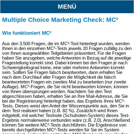
MENÜ
Multiple Choice Marketing Check: MC²
Wie funktioniert MC²
Aus den 3.500 Fragen, die im MC²-Tool hinterlegt wurden, werden
Ihnen in den einzelnen MC²-Tests jeweils 20 Fragen zufällig zu den
von Ihnen ausgewählten Teilgebieten präsentiert. Für die Fragen
haben Sie anzugeben, welche Antworten in Bezug auf die jeweilige
Fragestellung korrekt sind. Dabei können bei den Fragen je nach
Schwierigkeitsgrad keine, eine oder mehrere Antworten korrekt
sein. Sollten Sie Fragen falsch beantworten, dann erhalten Sie
nach dem Durchlauf aller Fragen die Möglichkeit die falsch
beantworteten Fragen ein zweites Mal zu bearbeiten (nur zweite
Auflage). MC²-Fragen, die Sie nicht beantworten können, können
von Ihnen übersprungen werden. Nachdem Sie den Test
abgeschlossen haben, erhalten Sie an Ihre Mail-Adresse, die Sie
bei der Registrierung hinterlegt haben, das Ergebnis Ihres MC²-
Tests. Dieses weist den Anteil der Wissenspunkte aus, den Sie in
dem Test realisiert haben (z.B. 82 %). Zusätzlich wird Ihnen
mitgeteilt, mit welcher Testnote (Schulnoten-System) dieses Test-
Ergebnis normalerweise verbunden wäre (z.B. 2,0). Anschließend
können Sie weitere MC²-Tests durchführen. Die Ergebnisse von
bereits durchgeführten MC²-Tests werden für Sie im System