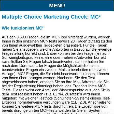
MENÜ
Multiple Choice Marketing Check: MC²
Wie funktioniert MC²
Aus den 3.500 Fragen, die im MC²-Tool hinterlegt wurden, werden
Ihnen in den einzelnen MC²-Tests jeweils 20 Fragen zufällig zu den
von Ihnen ausgewählten Teilgebieten präsentiert. Für die Fragen
haben Sie anzugeben, welche Antworten in Bezug auf die jeweilige
Fragestellung korrekt sind. Dabei können bei den Fragen je nach
Schwierigkeitsgrad keine, eine oder mehrere Antworten korrekt
sein. Sollten Sie Fragen falsch beantworten, dann erhalten Sie
nach dem Durchlauf aller Fragen die Möglichkeit die falsch
beantworteten Fragen ein zweites Mal zu bearbeiten (nur zweite
Auflage). MC²-Fragen, die Sie nicht beantworten können, können
von Ihnen übersprungen werden. Nachdem Sie den Test
abgeschlossen haben, erhalten Sie an Ihre Mail-Adresse, die Sie
bei der Registrierung hinterlegt haben, das Ergebnis Ihres MC²-
Tests. Dieses weist den Anteil der Wissenspunkte aus, den Sie in
dem Test realisiert haben (z.B. 82 %). Zusätzlich wird Ihnen
mitgeteilt, mit welcher Testnote (Schulnoten-System) dieses Test-
Ergebnis normalerweise verbunden wäre (z.B. 2,0). Anschließend
können Sie weitere MC²-Tests durchführen. Die Ergebnisse von
bereits durchgeführten MC²-Tests werden für Sie im System