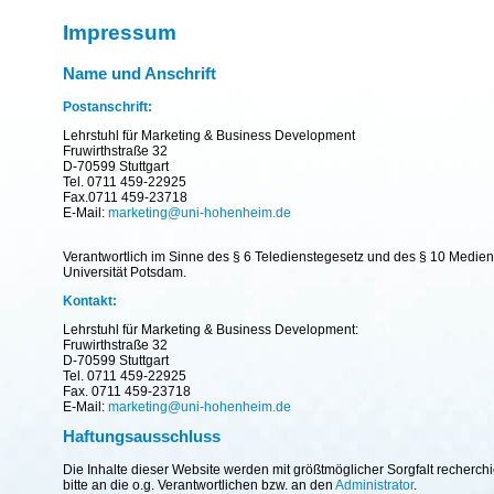
Impressum
Name und Anschrift
Postanschrift:
Lehrstuhl für Marketing & Business Development
Fruwirthstraße 32
D-70599 Stuttgart
Tel. 0711 459-22925
Fax.0711 459-23718
E-Mail:
marketing@uni-hohenheim.de
Verantwortlich im Sinne des § 6 Teledienstegesetz und des § 10 Mediend
Universität Potsdam.
Kontakt:
Lehrstuhl für Marketing & Business Development:
Fruwirthstraße 32
D-70599 Stuttgart
Tel. 0711 459-22925
Fax. 0711 459-23718
E-Mail:
marketing@uni-hohenheim.de
Haftungsausschluss
Die Inhalte dieser Website werden mit größtmöglicher Sorgfalt recherc
bitte an die o.g. Verantwortlichen bzw. an den
Administrator
.