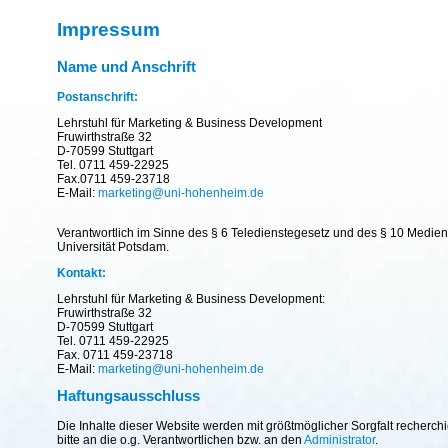
Impressum
Name und Anschrift
Postanschrift:
Lehrstuhl für Marketing & Business Development
Fruwirthstraße 32
D-70599 Stuttgart
Tel. 0711 459-22925
Fax.0711 459-23718
E-Mail:
marketing@uni-hohenheim.de
Verantwortlich im Sinne des § 6 Teledienstegesetz und des § 10 Mediend
Universität Potsdam.
Kontakt:
Lehrstuhl für Marketing & Business Development:
Fruwirthstraße 32
D-70599 Stuttgart
Tel. 0711 459-22925
Fax. 0711 459-23718
E-Mail:
marketing@uni-hohenheim.de
Haftungsausschluss
Die Inhalte dieser Website werden mit größtmöglicher Sorgfalt recherc
bitte an die o.g. Verantwortlichen bzw. an den
Administrator
.