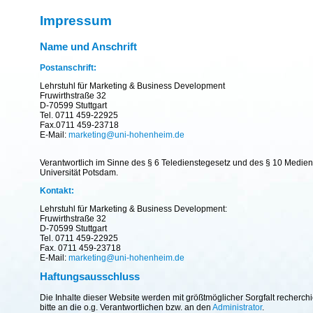
Impressum
Name und Anschrift
Postanschrift:
Lehrstuhl für Marketing & Business Development
Fruwirthstraße 32
D-70599 Stuttgart
Tel. 0711 459-22925
Fax.0711 459-23718
E-Mail:
marketing@uni-hohenheim.de
Verantwortlich im Sinne des § 6 Teledienstegesetz und des § 10 Mediend
Universität Potsdam.
Kontakt:
Lehrstuhl für Marketing & Business Development:
Fruwirthstraße 32
D-70599 Stuttgart
Tel. 0711 459-22925
Fax. 0711 459-23718
E-Mail:
marketing@uni-hohenheim.de
Haftungsausschluss
Die Inhalte dieser Website werden mit größtmöglicher Sorgfalt recherc
bitte an die o.g. Verantwortlichen bzw. an den
Administrator
.