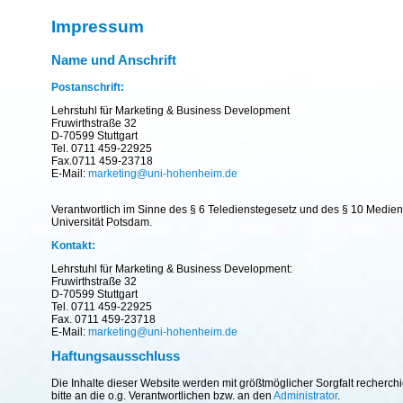
Impressum
Name und Anschrift
Postanschrift:
Lehrstuhl für Marketing & Business Development
Fruwirthstraße 32
D-70599 Stuttgart
Tel. 0711 459-22925
Fax.0711 459-23718
E-Mail:
marketing@uni-hohenheim.de
Verantwortlich im Sinne des § 6 Teledienstegesetz und des § 10 Mediend
Universität Potsdam.
Kontakt:
Lehrstuhl für Marketing & Business Development:
Fruwirthstraße 32
D-70599 Stuttgart
Tel. 0711 459-22925
Fax. 0711 459-23718
E-Mail:
marketing@uni-hohenheim.de
Haftungsausschluss
Die Inhalte dieser Website werden mit größtmöglicher Sorgfalt recherc
bitte an die o.g. Verantwortlichen bzw. an den
Administrator
.