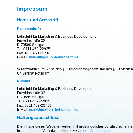
Impressum
Name und Anschrift
Postanschrift:
Lehrstuhl für Marketing & Business Development
Fruwirthstraße 32
D-70599 Stuttgart
Tel. 0711 459-22925
Fax.0711 459-23718
E-Mail:
marketing@uni-hohenheim.de
Verantwortlich im Sinne des § 6 Teledienstegesetz und des § 10 Mediend
Universität Potsdam.
Kontakt:
Lehrstuhl für Marketing & Business Development:
Fruwirthstraße 32
D-70599 Stuttgart
Tel. 0711 459-22925
Fax. 0711 459-23718
E-Mail:
marketing@uni-hohenheim.de
Haftungsausschluss
Die Inhalte dieser Website werden mit größtmöglicher Sorgfalt recherc
bitte an die o.g. Verantwortlichen bzw. an den
Administrator
.